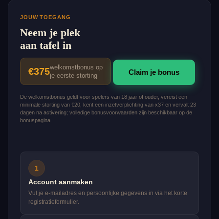
JOUW TOEGANG
Neem je plek
aan tafel in
welkomstbonus op
€375
Claim je bonus
je eerste storting
De welkomstbonus geldt voor spelers van 18 jaar of ouder, vereist een
minimale storting van €20, kent een inzetverplichting van x37 en vervalt 23
dagen na activering; volledige bonusvoorwaarden zijn beschikbaar op de
bonuspagina.
1
Account aanmaken
Vul je e-mailadres en persoonlijke gegevens in via het korte
registratieformulier.