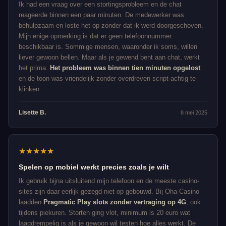
Ik had een vraag over een stortingsprobleem en de chat
reageerde binnen een paar minuten. De medewerker was
behulpzaam en loste het op zonder dat ik werd doorgeschoven.
Mijn enige opmerking is dat er geen telefoonnummer
beschikbaar is. Sommige mensen, waaronder ik soms, willen
liever gewoon bellen. Maar als je gewend bent aan chat, werkt
het prima.
Het probleem was binnen tien minuten opgelost
en de toon was vriendelijk zonder overdreven script-achtig te
klinken.
Lisette B.
8 mei 2025
★★★★★
Spelen op mobiel werkt precies zoals je wilt
Ik gebruik bijna uitsluitend mijn telefoon en de meeste casino-
sites zijn daar eerlijk gezegd niet op gebouwd. Bij Oha Casino
laadden
Pragmatic Play slots zonder vertraging op 4G
, ook
tijdens piekuren. Storten ging vlot, minimum is 20 euro wat
laagdrempelig is als je gewoon wil testen hoe alles werkt. De