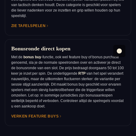
van tactisch denken houdt. Deze categorie is geschikt voor spelers
die liever nadenken voor ze inzetten en grip willen houden op hun
speelstijl.
ZIE TAFELSPELEN
Bonusronde direct kopen
Met de
bonus buy
-functie, ook wel feature buy of bonus purchase
genoemd, sla je de normale speelronden over en activeer je direct
de bonusronde van een slot. De prijs bedraagt doorgaans 50 tot 100
keer je inzet per spin. De onderliggende
RTP
van het spel verandert
nauwelijks, maar de uitkomsten fluctueren sterker: de variantie per
sessie stijgt aanzienlijk. Dit maakt bonus buy geschikt voor ervaren
spelers met een stevig bankrollbeheer die de triggerfase willen
omzeilen. Let op: in sommige jurisdicties zijn bonusaankopen
wettelijk beperkt of verboden. Controleer altijd de spelregels voordat
u een aankoop doet.
VERKEN FEATURE BUYS