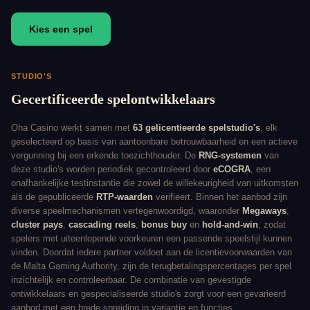
Kies een spel
STUDIO'S
Gecertificeerde spelontwikkelaars
Oha Casino werkt samen met
63 gelicentieerde spelstudio's
, elk
geselecteerd op basis van aantoonbare betrouwbaarheid en een actieve
vergunning bij een erkende toezichthouder. De
RNG-systemen
van
deze studio's worden periodiek gecontroleerd door
eCOGRA
, een
onafhankelijke testinstantie die zowel de willekeurigheid van uitkomsten
als de gepubliceerde
RTP-waarden
verifieert. Binnen het aanbod zijn
diverse speelmechanismen vertegenwoordigd, waaronder
Megaways
,
cluster pays
,
cascading reels
,
bonus buy
en
hold-and-win
, zodat
spelers met uiteenlopende voorkeuren een passende speelstijl kunnen
vinden. Doordat iedere partner voldoet aan de licentievoorwaarden van
de Malta Gaming Authority, zijn de terugbetalingspercentages per spel
inzichtelijk en controleerbaar. De combinatie van gevestigde
ontwikkelaars en gespecialiseerde studio's zorgt voor een gevarieerd
aanbod met een brede spreiding in variantie en functies.