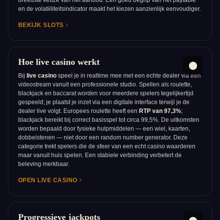
en de volatiiliteitsindicator maakt het kiezen aanzienlijk eenvoudiger.
BEKIJK SLOTS
Hoe live casino werkt
Bij
live casino
speel je in realtime mee met een echte dealer via een
videostream vanuit een professionele studio. Spellen als roulette,
blackjack en baccarat worden voor meerdere spelers tegelijkertijd
gespeeld; je plaatst je inzet via een digitale interface terwijl je de
dealer live volgt. Europees roulette heeft een
RTP van 97,3%
;
blackjack bereikt bij correct basisspel tot circa 99,5%. De uitkomsten
worden bepaald door fysieke hulpmiddelen — een wiel, kaarten,
dobbelstenen — niet door een random number generator. Deze
categorie trekt spelers die de sfeer van een echt casino waarderen
maar vanuit huis spelen. Een stabiele verbinding verbetert de
beleving merkbaar.
OPEN LIVE CASINO
Progressieve jackpots