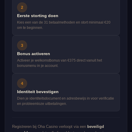
2
Eerste storting doen
Kies een van de 31 betaalmethoden en stort minimaal €20
om te beginnen.
3
Bonus activeren
Activeer je welkomstbonus van €375 direct vanuit het
bonusmenu in je account.
4
Identiteit bevestigen
Dien je identiteitsdocument en adresbewijs in voor verificatie
en probleemloze uitbetalingen.
Registreren bij Oha Casino verloopt via een
beveiligd