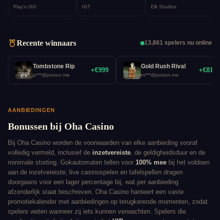
Play'n GO
IGT
Elk Studios
Recente winnaars
13,861 spelers nu online
Tombstone Rip
Gold Rush Rival
+€999
+€818
p***@proton.me
m***@proton.me
AANBIEDINGEN
Bonussen bij Oha Casino
Bij Oha Casino worden de voorwaarden van elke aanbieding vooraf
volledig vermeld, inclusief de
inzetvereiste
, de geldigheidsduur en de
minimale storting. Gokautomaten tellen voor
100% mee
bij het voldoen
aan de inzetvereiste; live casinospelen en tafelspellen dragen
doorgaans voor een lager percentage bij, wat per aanbieding
afzonderlijk staat beschreven. Oha Casino hanteert een vaste
promotiekalender met aanbiedingen op terugkerende momenten, zodat
spelers weten wanneer zij iets kunnen verwachten. Spelers die