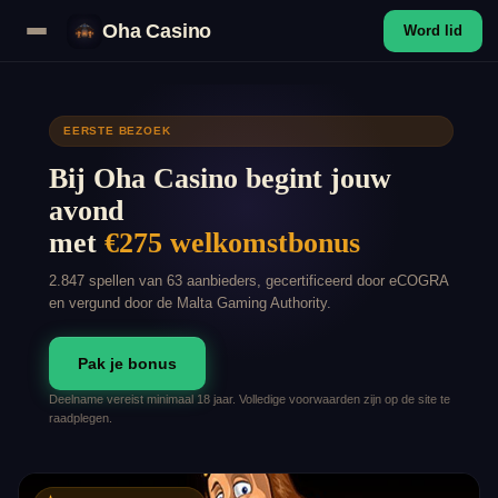
Oha Casino
Word lid
EERSTE BEZOEK
Bij Oha Casino begint jouw
avond
met
€275 welkomstbonus
2.847 spellen van 63 aanbieders, gecertificeerd door eCOGRA
en vergund door de Malta Gaming Authority.
Pak je bonus
Deelname vereist minimaal 18 jaar. Volledige voorwaarden zijn op de site te
raadplegen.