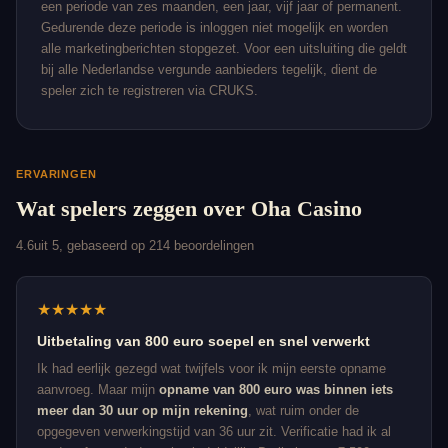
een periode van zes maanden, een jaar, vijf jaar of permanent.
Gedurende deze periode is inloggen niet mogelijk en worden
alle marketingberichten stopgezet. Voor een uitsluiting die geldt
bij alle Nederlandse vergunde aanbieders tegelijk, dient de
speler zich te registreren via CRUKS.
ERVARINGEN
Wat spelers zeggen over Oha Casino
4.6
uit 5, gebaseerd op 214 beoordelingen
★★★★★
Uitbetaling van 800 euro soepel en snel verwerkt
Ik had eerlijk gezegd wat twijfels voor ik mijn eerste opname
aanvroeg. Maar mijn
opname van 800 euro was binnen iets
meer dan 30 uur op mijn rekening
, wat ruim onder de
opgegeven verwerkingstijd van 36 uur zit. Verificatie had ik al