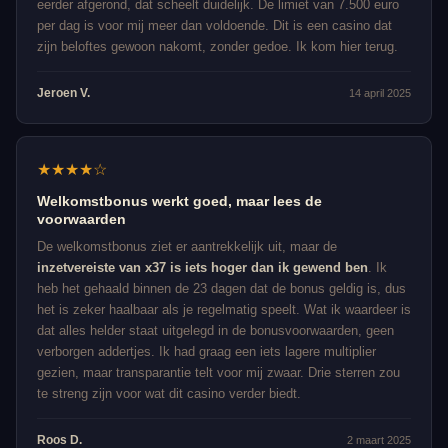
eerder afgerond, dat scheelt duidelijk. De limiet van 7.500 euro
per dag is voor mij meer dan voldoende. Dit is een casino dat
zijn beloftes gewoon nakomt, zonder gedoe. Ik kom hier terug.
Jeroen V.
14 april 2025
★★★★☆
Welkomstbonus werkt goed, maar lees de
voorwaarden
De welkomstbonus ziet er aantrekkelijk uit, maar de
inzetvereiste van x37 is iets hoger dan ik gewend ben
. Ik
heb het gehaald binnen de 23 dagen dat de bonus geldig is, dus
het is zeker haalbaar als je regelmatig speelt. Wat ik waardeer is
dat alles helder staat uitgelegd in de bonusvoorwaarden, geen
verborgen addertjes. Ik had graag een iets lagere multiplier
gezien, maar transparantie telt voor mij zwaar. Drie sterren zou
te streng zijn voor wat dit casino verder biedt.
Roos D.
2 maart 2025