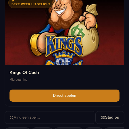
DEZE WEEK UITGELICHT
Kings Of Cash
Microgaming
Direct spelen
Vind een spel...
Studios