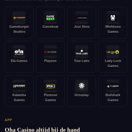
Gameburger
Gamebeat
Just Slots
Wishbone
Studios
Games
Ela Games
Playson
True Labs
Lady Luck
Games
Kalamba
Pixmove
Octoplay
Bullshark
Games
Games
Games
APP
Oha Casino altijd bij de hand