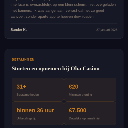
interface is overzichtelijk op een klein scherm, niet overgeladen
met banners. Ik was aangenaam verrast dat het zo goed
aanvoelt zonder aparte app te hoeven downloaden.
Sander K.
27 januari 2025
BETALINGEN
Storten en opnemen bij Oha Casino
31+
€20
Betaalmethoden
Minimale storting
binnen 36 uur
€7.500
Uitbetalingstijd
Dagelijks opnamelimiet