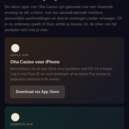
De native apps van Oha Casino zijn gebouwd voor een vloeiende
ervaring op elk scherm, met een aanraakoptimale interface,
persoonlijke pushmeldingen en directe stortingen zonder omwegen. Of
je nu onderweg speelt of thuis achter je bureau zit, de sfeer van het
paviljoen reist met je mee.
APPLE APP
Oha Casino voor iPhone
Beschikbaar via de App Store voor toestellen met iOS 16 of hoger.
Log in met Face ID en rond stortingen af via Apple Pay zonder je
gegevens opnieuw in te voeren.
Download via App Store
ANDROID APK