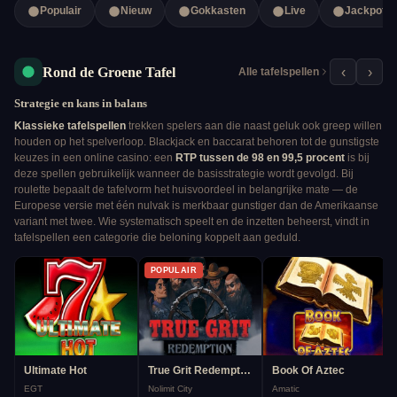
Populair
Nieuw
Gokkasten
Live
Jackpots
Rond de Groene Tafel
‹
›
Alle tafelspellen
Strategie en kans in balans
Klassieke tafelspellen
trekken spelers aan die naast geluk ook greep willen
houden op het spelverloop. Blackjack en baccarat behoren tot de gunstigste
keuzes in een online casino: een
RTP tussen de 98 en 99,5 procent
is bij
deze spellen gebruikelijk wanneer de basisstrategie wordt gevolgd. Bij
roulette bepaalt de tafelvorm het huisvoordeel in belangrijke mate — de
Europese versie met één nulvak is merkbaar gunstiger dan de Amerikaanse
variant met twee. Wie systematisch speelt en de inzetten beheerst, vindt in
tafelspellen een categorie die beloning koppelt aan geduld.
POPULAIR
Ultimate Hot
True Grit Redemption
Book Of Aztec
EGT
Nolimit City
Amatic