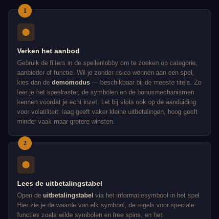
1
Verken het aanbod
Gebruik de filters in de spellenlobby om te zoeken op categorie,
aanbieder of functie. Wil je zonder risico wennen aan een spel,
kies dan de
demomodus
— beschikbaar bij de meeste titels. Zo
leer je het speelraster, de symbolen en de bonusmechanismen
kennen voordat je echt inzet. Let bij slots ook op de aanduiding
voor volatiliteit: laag geeft vaker kleine uitbetalingen, hoog geeft
minder vaak maar grotere winsten.
2
Lees de uitbetalingstabel
Open de
uitbetalingstabel
via het informatiesymbool in het spel.
Hier zie je de waarde van elk symbool, de regels voor speciale
functies zoals wilde symbolen en free spins, en het